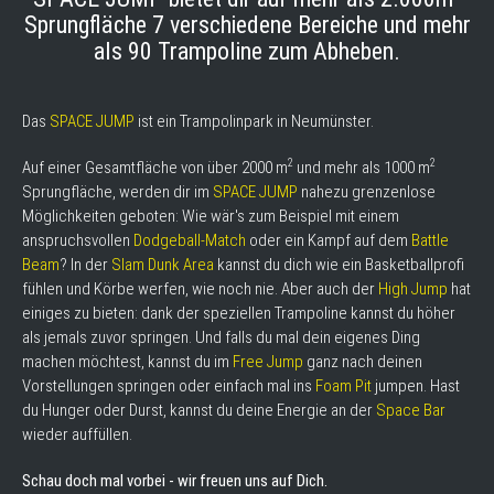
Sprungfläche 7 verschiedene Bereiche und mehr
als 90 Trampoline zum Abheben.
Das
SPACE JUMP
ist ein Trampolinpark in Neumünster.
2
2
Auf einer Gesamtfläche von über 2000 m
und mehr als 1000 m
Sprungfläche, werden dir im
SPACE JUMP
nahezu grenzenlose
Möglichkeiten geboten: Wie wär's zum Beispiel mit einem
anspruchsvollen
Dodgeball-Match
oder ein Kampf auf dem
Battle
Beam
? In der
Slam Dunk Area
kannst du dich wie ein Basketballprofi
fühlen und Körbe werfen, wie noch nie. Aber auch der
High Jump
hat
einiges zu bieten: dank der speziellen Trampoline kannst du höher
als jemals zuvor springen. Und falls du mal dein eigenes Ding
machen möchtest, kannst du im
Free Jump
ganz nach deinen
Vorstellungen springen oder einfach mal ins
Foam Pit
jumpen. Hast
du Hunger oder Durst, kannst du deine Energie an der
Space Bar
wieder auffüllen.
Schau doch mal vorbei - wir freuen uns auf Dich.