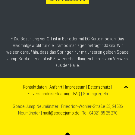
*
Die Bezahlung vor Ort ist in Bar oder mit EC-Karte möglich. Das
Maximalgewicht für die Trampolinanlagen beträgt 100 kilo. Wir
weisen darauf hin, dass das Springen nur mit unseren gelben Space
Jump Socken erlaubt ist! Zuwiederhandlungen führen zum Verweis
aus der Halle.
Kontaktdaten
|
Anfahrt
|
Impressum
|
Datenschutz
|
Einverständniserklärung
|
FAQ
| Sprungregeln
Space Jump Neumünster | Friedrich-Wöhler-Straße 53, 24536
Neumünster |
mail@spacejump.de
| Tel: 04321 85 25 270