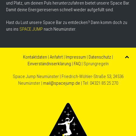
und Platz, um deinen Puls herunterzufahren bietet unsere Space Bar.
Damit deine Energiereserven schnell wieder aufgefüllt sind.
Hast du Lust unsere Space Bar zu entdecken? Dann komm doch zu
uns ins
SPACE JUMP
nach Neumünster.
Kontaktdaten
|
Anfahrt
|
Impressum
|
Datenschutz
|
Einverständniserklärung
|
FAQ
| Sprungregeln
Space Jump Neumünster | Friedrich-Wöhler-Straße 53, 24536
Neumünster |
mail@spacejump.de
| Tel: 04321 85 25 270